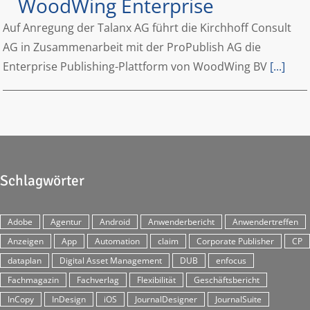
WoodWing Enterprise
Auf Anregung der Talanx AG führt die Kirchhoff Consult
AG in Zusammenarbeit mit der ProPublish AG die
Enterprise Publishing-Plattform von WoodWing BV
[...]
Schlagwörter
Adobe
Agentur
Android
Anwenderbericht
Anwendertreffen
Anzeigen
App
Automation
claim
Corporate Publisher
CP
dataplan
Digital Asset Management
DUB
enfocus
Fachmagazin
Fachverlag
Flexibilität
Geschäftsbericht
InCopy
InDesign
iOS
JournalDesigner
JournalSuite