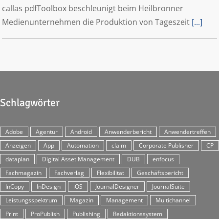
callas pdfToolbox beschleunigt beim Heilbronner
Medienunternehmen die Produktion von Tageszeit
[...]
Schlagwörter
Adobe
Agentur
Android
Anwenderbericht
Anwendertreffen
Anzeigen
App
Automation
claim
Corporate Publisher
CP
dataplan
Digital Asset Management
DUB
enfocus
Fachmagazin
Fachverlag
Flexibilität
Geschäftsbericht
InCopy
InDesign
iOS
JournalDesigner
JournalSuite
Leistungsspektrum
Magazin
Management
Multichannel
Print
ProPublish
Publishing
Redaktionssystem