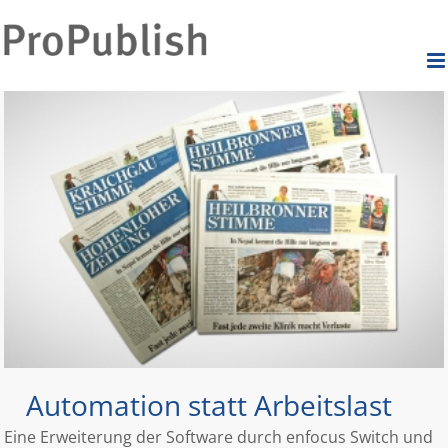
Zum
Inhalt
Durch die weitere Nutzung der Seite stimmst du der Verwendung
springen
Akzeptieren
von Cookies zu.
Mehr Infos
Automation statt Arbeitslast
Eine Erweiterung der Software durch enfocus Switch und