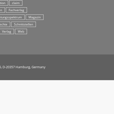
tion
claim
in
Fachverlag
stungsspektrum
Magazin
echte
Schnittstellen
Verlag
Web
 25, D-20357 Hamburg, Germany