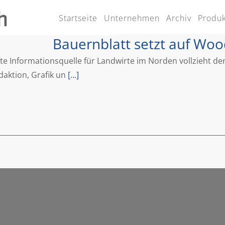
Startseite
Unternehmen
Archiv
Produ
Akzeptieren
ies zu.
Mehr Infos
Bauernblatt setzt auf Wo
ste Informationsquelle für Landwirte im Norden vollzieht d
daktion, Grafik un
[...]