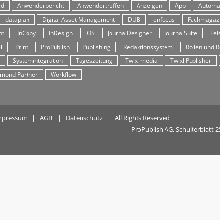
id
Anwenderbericht
Anwendertreffen
Anzeigen
App
Automa
dataplan
Digital Asset Management
DUB
enfocus
Fachmagaz
ht
InCopy
InDesign
iOS
JournalDesigner
JournalSuite
Lei
l
Print
ProPublish
Publishing
Redaktionssystem
Rollen und R
Systemintegration
Tageszeitung
Twixl media
Twixl Publisher
mond Partner
Workflow
mpressum
|
AGB
|
Datenschutz
| All Rights Reserved
ProPublish AG, Schulterblatt