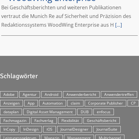
Bei Geschäftsberichten und weiteren Publikationen
vertraut die Munich Re auf Sicherheit und Präzision des
Redaktionssystems WoodWing Enterprise aus H
[...]
Schlagwörter
Adobe
Agentur
Android
Anwenderbericht
Anwendertreffen
Anzeigen
App
Automation
claim
Corporate Publisher
CP
dataplan
Digital Asset Management
DUB
enfocus
Fachmagazin
Fachverlag
Flexibilität
Geschäftsbericht
InCopy
InDesign
iOS
JournalDesigner
JournalSuite
Leistungsspektrum
Magazin
Management
Multichannel