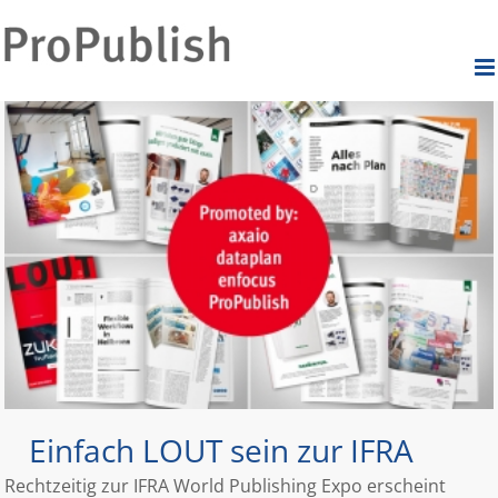
Zum
Inhalt
Durch die weitere Nutzung der Seite stimmst du der Verwendung
springen
Akzeptieren
von Cookies zu.
Mehr Infos
Einfach LOUT sein zur IFRA
Rechtzeitig zur IFRA World Publishing Expo erscheint