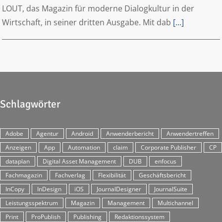
LOUT, das Magazin für moderne Dialogkultur in der
Wirtschaft, in seiner dritten Ausgabe. Mit dab
[...]
Schlagwörter
Adobe
Agentur
Android
Anwenderbericht
Anwendertreffen
Anzeigen
App
Automation
claim
Corporate Publisher
CP
dataplan
Digital Asset Management
DUB
enfocus
Fachmagazin
Fachverlag
Flexibilität
Geschäftsbericht
InCopy
InDesign
iOS
JournalDesigner
JournalSuite
Leistungsspektrum
Magazin
Management
Multichannel
Print
ProPublish
Publishing
Redaktionssystem