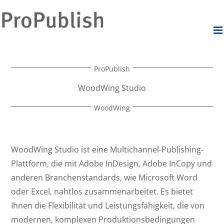
Zum
Inhalt
Durch die weitere Nutzung der Seite stimmst du der Verwendung
springen
Akzeptieren
von Cookies zu.
Mehr Infos
ProPublish
WoodWing Studio
WoodWing
WoodWing Studio ist eine Multichannel-Publishing-
Plattform, die mit Adobe InDesign, Adobe InCopy und
anderen Branchenstandards, wie Microsoft Word
oder Excel, nahtlos zusammenarbeitet. Es bietet
Ihnen die Flexibilität und Leistungsfähigkeit, die von
modernen, komplexen Produktionsbedingungen