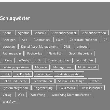
Schlagwörter
Adobe
Agentur
Android
Anwenderbericht
Anwendertreffen
Anzeigen
App
Automation
claim
Corporate Publisher
CP
dataplan
Digital Asset Management
DUB
enfocus
Fachmagazin
Fachverlag
Flexibilität
Geschäftsbericht
InCopy
InDesign
iOS
JournalDesigner
JournalSuite
Leistungsspektrum
Magazin
Management
Multichannel
Print
ProPublish
Publishing
Redaktionssystem
Rollen und Rechte
Schnittstellen
Studio für InDesign
Switch
Systemintegration
Tageszeitung
Twixl media
Twixl Publisher
Verlag
Web
WoodWing
WoodWing Diamond Partner
Workflow