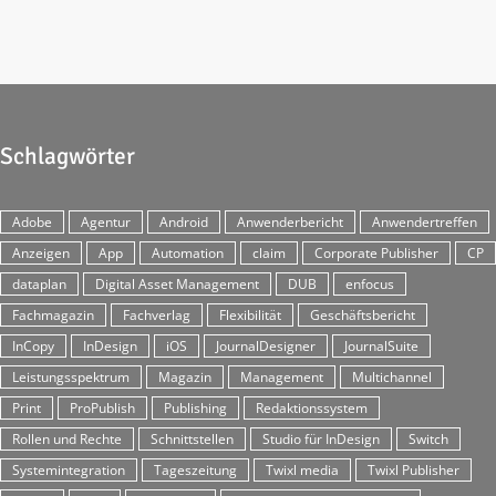
Schlagwörter
Adobe
Agentur
Android
Anwenderbericht
Anwendertreffen
Anzeigen
App
Automation
claim
Corporate Publisher
CP
dataplan
Digital Asset Management
DUB
enfocus
Fachmagazin
Fachverlag
Flexibilität
Geschäftsbericht
InCopy
InDesign
iOS
JournalDesigner
JournalSuite
Leistungsspektrum
Magazin
Management
Multichannel
Print
ProPublish
Publishing
Redaktionssystem
Rollen und Rechte
Schnittstellen
Studio für InDesign
Switch
Systemintegration
Tageszeitung
Twixl media
Twixl Publisher