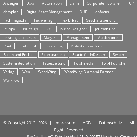
Anzeigen
App
Automation
claim
Corporate Publisher
CP
dataplan
Digital Asset Management
DUB
enfocus
Fachmagazin
Fachverlag
Flexibilität
Geschäftsbericht
InCopy
InDesign
iOS
JournalDesigner
JournalSuite
Leistungsspektrum
Magazin
Management
Multichannel
Print
ProPublish
Publishing
Redaktionssystem
Rollen und Rechte
Schnittstellen
Studio für InDesign
Switch
Systemintegration
Tageszeitung
Twixl media
Twixl Publisher
Verlag
Web
WoodWing
WoodWing Diamond Partner
Workflow
© Copyright 2012 -
2026 |
Impressum
|
AGB
|
Datenschutz
| All
Rights Reserved
ProPublish AG, Schulterblatt 25, D-20357 Hamburg, Germany