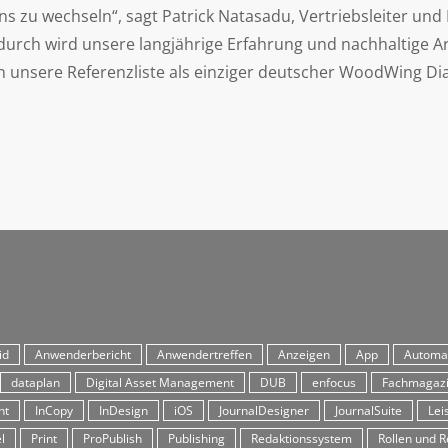
s zu wechseln“, sagt Patrick Natasadu, Vertriebsleiter un
durch wird unsere langjährige Erfahrung und nachhaltige Ar
n unsere Referenzliste als einziger deutscher WoodWing D
id
Anwenderbericht
Anwendertreffen
Anzeigen
App
Automa
dataplan
Digital Asset Management
DUB
enfocus
Fachmagaz
ht
InCopy
InDesign
iOS
JournalDesigner
JournalSuite
Lei
l
Print
ProPublish
Publishing
Redaktionssystem
Rollen und R