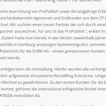
sche Ausrichtung von ProPublish sowie die langjährige Erfa
anchenbekannten Agenturen und Endkunden aus dem CP-B
sel. Wir suchten einen neuen Partner der sich durch exzel
partner auszeichnet. Für uns ist das ProPublish.“, erklärt F
 Zudem hatte man bereits in den letzten zweieinhalb Jahren
enfalls in Hamburg ansässigen Systemintegrator sammeln 
tsberichts für die EnBW AG – einem gemeinsamen Kunden
siert wurde.
erfolgte dann die Umstellung. Hierfür wurden alle vorheri
blish aufgesetzte virtualisierte WoodWing Enterprise- U
 Wechsel zu gewährleisten. Zu den ersten Kunden, für die 
mmt, gehören die international erfolgreiche Rocket Interne
ATRIZIA Immobilien AG.