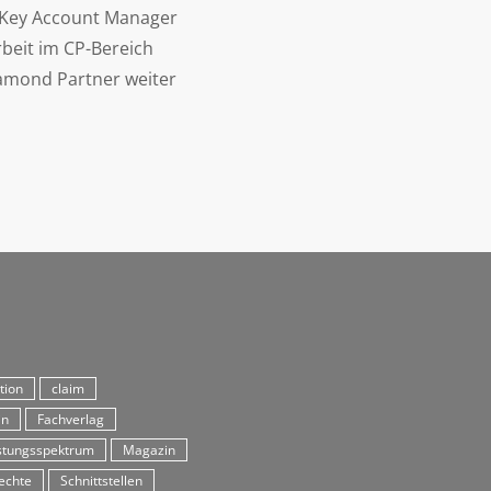
d Key Account Manager
beit im CP-Bereich
iamond Partner weiter
tion
claim
in
Fachverlag
stungsspektrum
Magazin
echte
Schnittstellen