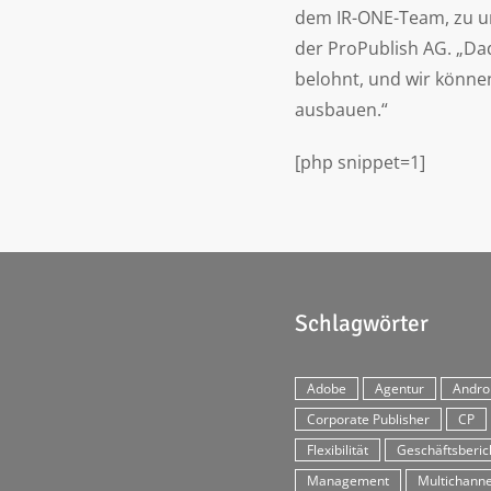
dem IR-ONE-Team, zu un
der ProPublish AG. „Da
belohnt, und wir könne
ausbauen.“
[php snippet=1]
Schlagwörter
Adobe
Agentur
Andro
Corporate Publisher
CP
Flexibilität
Geschäftsberic
Management
Multichanne