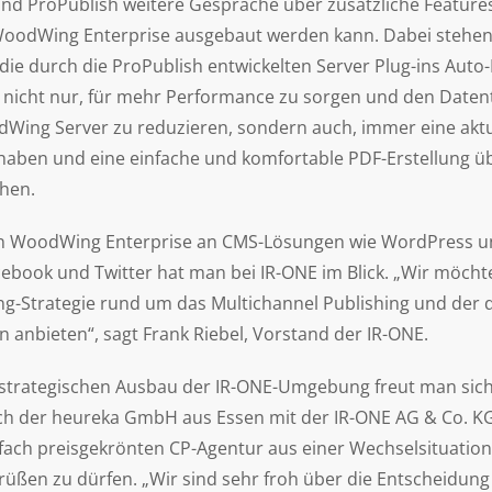
und ProPublish weitere Gespräche über zusätzliche Feature
oodWing Enterprise ausgebaut werden kann. Dabei stehen 
 die durch die ProPublish entwickelten Server Plug-ins Aut
es nicht nur, für mehr Performance zu sorgen und den Date
Wing Server zu reduzieren, sondern auch, immer eine aktu
 haben und eine einfache und komfortable PDF-Erstellung ü
hen.
n WoodWing Enterprise an CMS-Lösungen wie WordPress un
cebook und Twitter hat man bei IR-ONE im Blick. „Wir möc
ng-Strategie rund um das Multichannel Publishing und der
n anbieten“, sagt Frank Riebel, Vorstand der IR-ONE.
strategischen Ausbau der IR-ONE-Umgebung freut man sich
h der heureka GmbH aus Essen mit der IR-ONE AG & Co. KG 
rfach preisgekrönten CP-Agentur aus einer Wechselsituatio
ßen zu dürfen. „Wir sind sehr froh über die Entscheidung